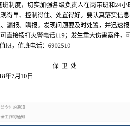
值班制度，切实加强各级负责人在岗带班和
24
小
发现得早、控制得住、处置得好。要认真落实信息
报、漏报、瞒报。发现问题要及时处置，并迅速报
，可直接拨打火警电话
119
；发生重大伤害案件，
值班，值班电话：
6902510
保
卫
处
8
年
7
月
10
日
条禁令》的通知
安全工作的通知