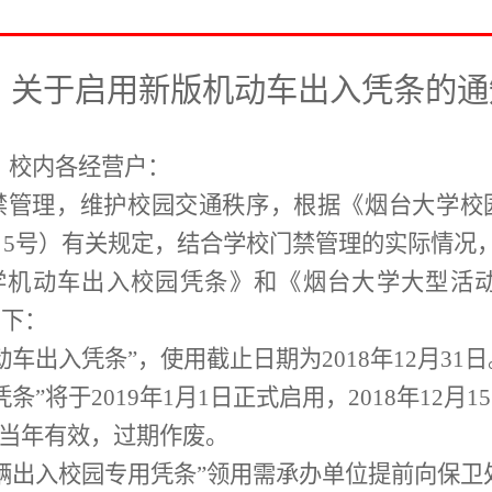
关于启用新版机动车出入凭条的通
、校内各经营户：
禁管理，维护校园交通秩序，根据《烟台大学校
〕
5
号）有关规定，结合学校门禁管理的实际情况
学机动车出入校园凭条》和《烟台大学大型活
如下：
动车出入凭条”，使用截止日期为
2018
年
12
月
31
日
凭条”将于
2019
年
1
月
1
日正式启用，
2018
年
12
月
15
”当年有效，过期作废。
辆出入校园专用凭条”领用需承办单位提前向保卫